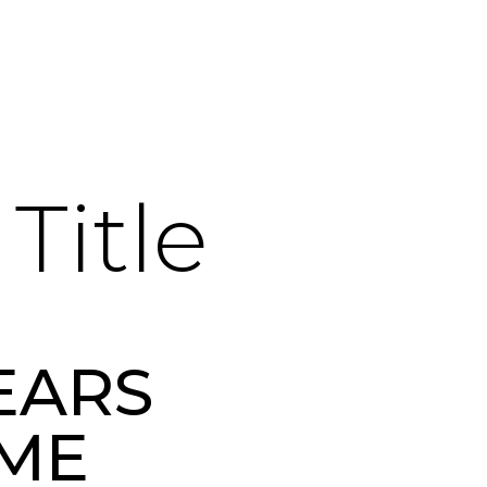
Title
EARS
AME