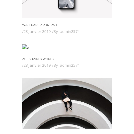
WALLPAPER PORTRAIT
23 janvier 2019
By
admin2574
ART IS EVERYWHERE
23 janvier 2019
By
admin2574